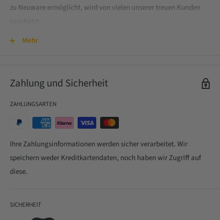
zu Neuware ermöglicht, wird von vielen unserer treuen Kunden
geschätzt.
Auch erstklassige Markenuhren werden nach einer gründlichen
Mehr
Überprüfung durch den Uhrmachermeister professionell
aufgearbeitet, und wir gewähren ein Jahr Hausgarantie auf jede
Zahlung und Sicherheit
Uhr. Unser Name bürgt für Qualitätsstandards, Feingehalte,
Edelsteingewichte und den technisch einwandfreien Zustand des
ZAHLUNGSARTEN
Schmucks. Eine Fülle von technischen Geräten unterstützt unser
Team dabei, das umfassende Know-how aus fast zwei
Jahrzehnten Erfahrung und spezieller Aus- und Weiterbildung
Ihre Zahlungsinformationen werden sicher verarbeitet. Wir
effektiv einzubringen und eigenständige, erstklassige Ergebnisse
speichern weder Kreditkartendaten, noch haben wir Zugriff auf
zu erzielen.
diese.
SICHERHEIT