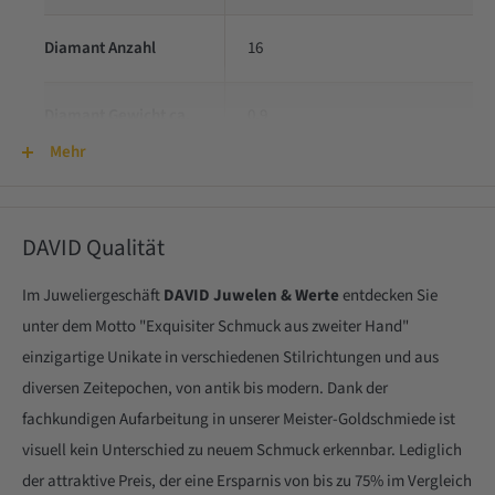
Diamant Anzahl
16
Diamant Gewicht ca.
0,9
Mehr
Diamant Qualität
VS-G
DAVID Qualität
Gewicht
5,4 g
Im Juweliergeschäft
DAVID Juwelen & Werte
entdecken Sie
Durchmesser
53
unter dem Motto "Exquisiter Schmuck aus zweiter Hand"
einzigartige Unikate in verschiedenen Stilrichtungen und aus
Zustand
sehr gut
diversen Zeitepochen, von antik bis modern. Dank der
fachkundigen Aufarbeitung in unserer Meister-Goldschmiede ist
visuell kein Unterschied zu neuem Schmuck erkennbar. Lediglich
der attraktive Preis, der eine Ersparnis von bis zu 75% im Vergleich