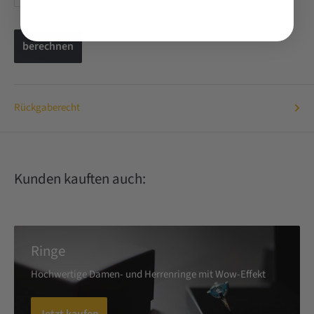
berechnen
Rückgaberecht
Kunden kauften auch:
Ringe
Hochwertige Damen- und Herrenringe mit Wow-Effekt
Jetzt kaufen