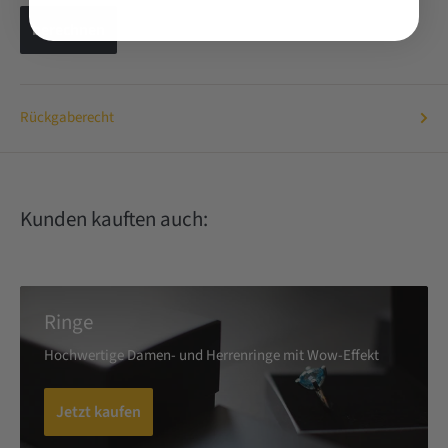
berechnen
Rückgaberecht
Kunden kauften auch:
Ringe
Hochwertige Damen- und Herrenringe mit Wow-Effekt
Jetzt kaufen