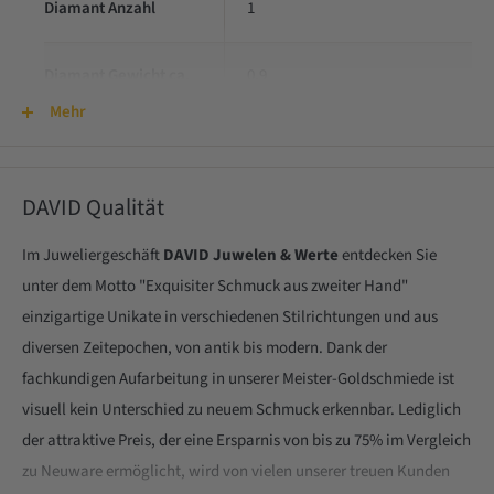
Diamant Anzahl
1
Diamant Gewicht ca.
0,9
Mehr
Diamant Qualität
H-I/pi2
DAVID Qualität
Gewicht
2,6 g
Im Juweliergeschäft
DAVID Juwelen & Werte
entdecken Sie
Durchmesser
51
unter dem Motto "Exquisiter Schmuck aus zweiter Hand"
einzigartige Unikate in verschiedenen Stilrichtungen und aus
Zustand
sehr gut
diversen Zeitepochen, von antik bis modern. Dank der
fachkundigen Aufarbeitung in unserer Meister-Goldschmiede ist
visuell kein Unterschied zu neuem Schmuck erkennbar. Lediglich
der attraktive Preis, der eine Ersparnis von bis zu 75% im Vergleich
zu Neuware ermöglicht, wird von vielen unserer treuen Kunden