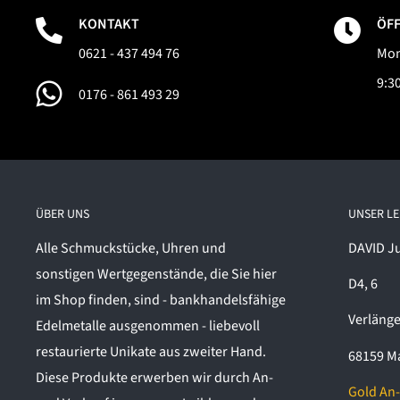
KONTAKT
ÖF
0621 - 437 494 76
Mon
9:30
0176 - 861 493 29
ÜBER UNS
UNSER L
Alle Schmuckstücke, Uhren und
DAVID J
sonstigen Wertgegenstände, die Sie hier
D4, 6
im Shop finden, sind - bankhandelsfähige
Verlänge
Edelmetalle ausgenommen - liebevoll
restaurierte Unikate aus zweiter Hand.
68159 M
Diese Produkte erwerben wir durch An-
Gold An-