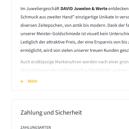
Zustand
sehr gut
Im Juweliergeschäft
DAVID Juwelen & Werte
entdecken 
Schmuck aus zweiter Hand" einzigartige Unikate in vers
diversen Zeitepochen, von antik bis modern. Dank der 
unserer Meister-Goldschmiede ist visuell kein Untersc
Lediglich der attraktive Preis, der eine Ersparnis von b
ermöglicht, wird von vielen unserer treuen Kunden gesc
Auch erstklassige Markenuhren werden nach einer grü
Uhrmachermeister professionell aufgearbeitet, und wir
auf jede Uhr. Unser Name bürgt für Qualitätsstandards,
Mehr
den technisch einwandfreien Zustand des Schmucks. Ein
unterstützt unser Team dabei, das umfassende Know-ho
Erfahrung und spezieller Aus- und Weiterbildung effekt
Zahlung und Sicherheit
erstklassige Ergebnisse zu erzielen.
ZAHLUNGSARTEN