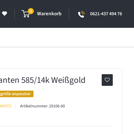
0
Warenkorb
0621-437 494 76
lanten 585/14k Weißgold
ggröße anpassbar
 WERTE
Artikelnummer:
29106-00