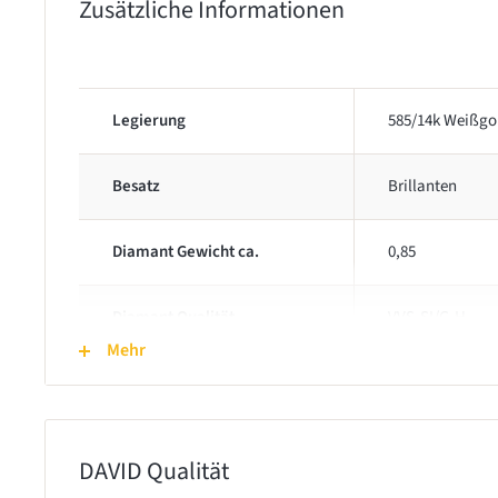
Zusätzliche Informationen
Legierung
585/14k Weißgo
Besatz
Brillanten
Diamant Gewicht ca.
0,85
Diamant Qualität
VVS-SI/G-H
Mehr
Gewicht
4,8 g
Durchmesser
61
DAVID Qualität