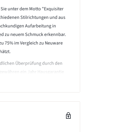
Sie unter dem Motto "Exquisiter
chiedenen Stilrichtungen und aus
fachkundigen Aufarbeitung in
hied zu neuem Schmuck erkennbar.
is zu 75% im Vergleich zu Neuware
hätzt.
ndlichen Überprüfung durch den
 gewähren ein Jahr Hausgarantie
 Feingehalte, Edelsteingewichte und
e Fülle von technischen Geräten
w aus fast zwei Jahrzehnten
iv einzubringen und eigenständige,